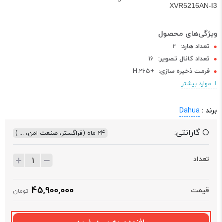
XVR5216AN-I3
تعداد هارد:
2
تعداد کانال تصویر:
16
فرمت ذخیره سازی:
+H.265
رزولوشن قابل پشتیبانی:
5 مگاپیکسل
+ موارد بیشتر
برند :
Dahua
گارانتی:
24 ماه (فراگستر، صنعت امن، ... )
تعداد
45,900,000
قیمت
تومان