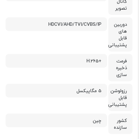
کانال
تصویر
دوربین
HDCVI/AHD/TVI/CVBS/IP
های
قابل
پشتیبانی
فرمت
+H.265
ذخیره
سازی
رزولوشن
5 مگاپیکسل
قابل
پشتیبانی
کشور
چین
سازنده