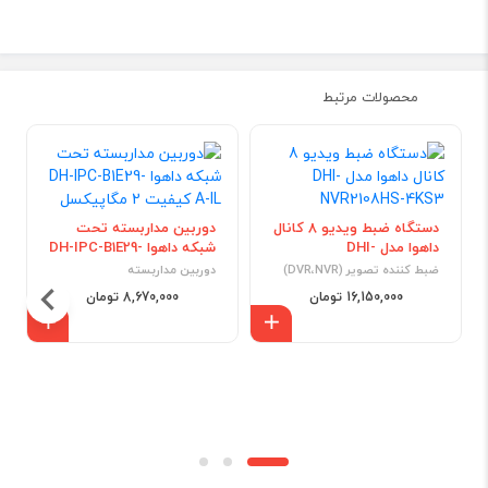
محصولات مرتبط
دستگاه ضبط ویدیو 8 کانال
دوربین مداربسته تحت
داهوا مدل DHI-
شبکه داهوا DH-IPC-B1E29-
NVR2108HS-4KS3
A-IL کیفیت 2 مگاپیکسل
ضبط کننده تصویر (DVR،NVR)
دوربین مداربسته
16,150,000 تومان
8,670,000 تومان
افزودن به سبد
افزود